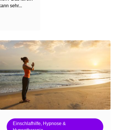
ann sehr...
Einschlafhilfe
,
Hypnose &