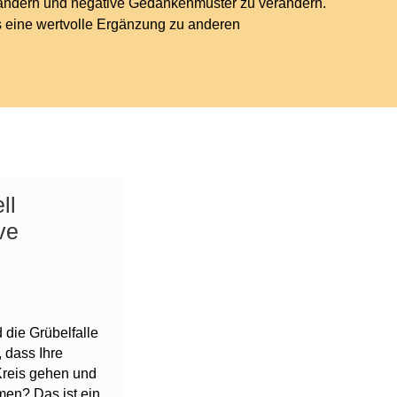
 ändern und negative Gedankenmuster zu verändern.
 es eine wertvolle Ergänzung zu anderen
ll
ve
die Grübelfalle
 dass Ihre
Kreis gehen und
men? Das ist ein