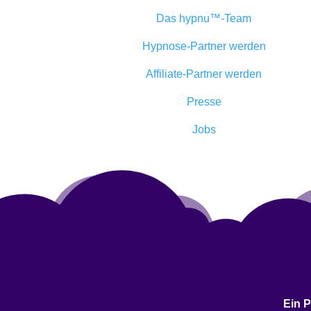
Das hypnu™-Team
Hypnose-Partner werden
Affiliate-Partner werden
Presse
Jobs
Ein P