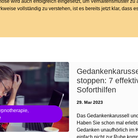
ose wird auch erfolgreich eingesetzt, um Verhaltensmuster zu
weise vollständig zu verstehen, ist es bereits jetzt klar, dass
Gedankenkarusse
stoppen: 7 effekti
Soforthilfen
29. Mar 2023
pnotherapie
,
Das Gedankenkarussell und 
e
Haben Sie schon mal erlebt,
Gedanken unaufhörlich im 
einfach nicht zur Ruhe kom