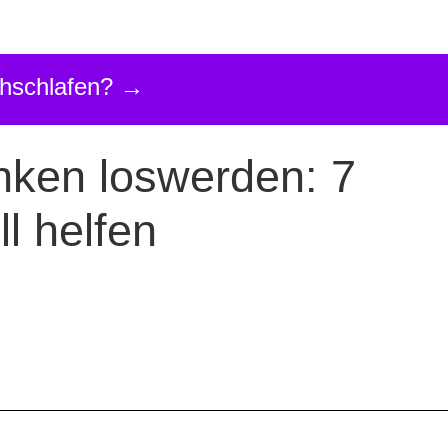
rchschlafen? →
rchschlafen? →
ken loswerden: 7
ll helfen